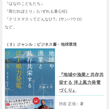
『はなのこどもたち』
『雨だれぽとり』(いずれも童心社)
『クリスマスってどんなひ?』(サンパウロ)
など。
（３）ジャンル：ビジネス書・地球環境
『地域や漁業と共存共
栄する 洋上風力発電
づくり』
渋谷 正信：著