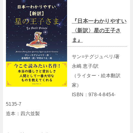
『日本一わかりやすい
〈新訳〉星の王子さ
ま』
サン=テグジュペリ/著
永嶋 恵子/訳
（ライター・絵本翻訳
家）
ISBN：978-4-8454-
5135-7
造本：四六並製