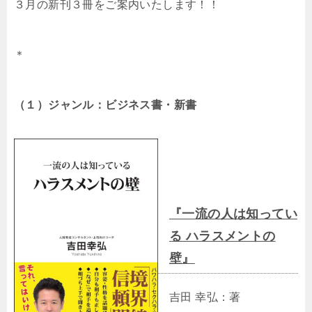
３月の新刊３冊をご案内いたします！！
＊
（１）ジャンル：ビジネス書・新書
『一流の人は知ってい
る ハラスメントの
壁』
吉田 幸弘：著